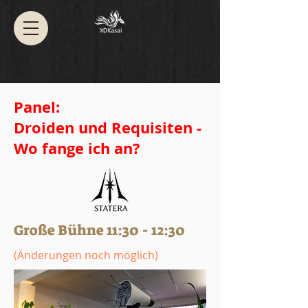
Panel:
Droiden und Requisiten -
Wo fange ich an?
Große Bühne 11:30 - 12:30
​(Änderungen noch möglich)